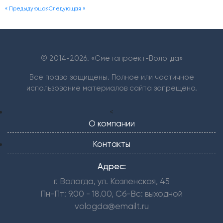
« Предыдующая
Следующая »
© 2014-
2026. «Сметапроект-Вологда»
Все права защищены. Полное или частичное
использование материалов сайта запрещено.
<
О компании
Контакты
Адрес:
г. Вологда, ул. Козленская, 45
Пн-Пт: 9.00 - 18.00, Сб-Вс: выходной
vologda@emailt.ru